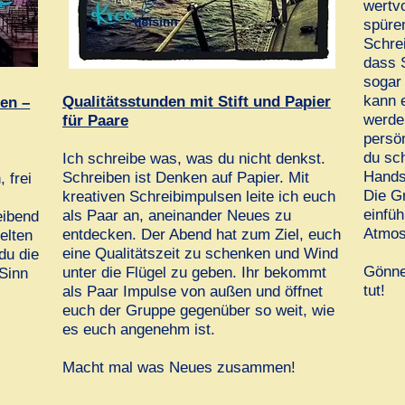
wertvo
spüren
Schre
dass 
sogar
kann 
Qualitätsstunden mit Stift und Papier
ben –
werden
für Paare
persön
du sc
Ich schreibe was, was du nicht denkst.
Hands
Schreiben ist Denken auf Papier. Mit
 frei
Die Gr
kreativen Schreibimpulsen leite ich euch
einfü
als Paar an, aneinander Neues zu
eibend
Atmos
entdecken. Der Abend hat zum Ziel, euch
ielten
eine Qualitätszeit zu schenken und Wind
du die
Gönne 
unter die Flügel zu geben. Ihr bekommt
 Sinn
tut!
als Paar Impulse von außen und öffnet
d
euch der Gruppe gegenüber so weit, wie
es euch angenehm ist.
Macht mal was Neues zusammen!