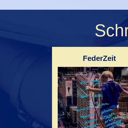
Sch
FederZeit