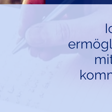
I
ermögl
mit
komm