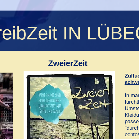
reibZeit IN LÜB
ZweierZeit
Zuflu
schwe
In man
furch
Umstel
Kleidu
passen
"durch
echtes