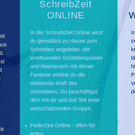
SchreibZeit
ONLINE
In der SchreibZeit Online wirst
I
it
du gemütlich zu Hause zum
i
aus
Schreiben angeleitet. Mit
k
t.
wohltuenden Schreibimpulsen
l
st
und Abenteuern mit deiner
h
d
Fantasie erlebst du die
P
n
stärkende Kraft des
v
Schreibens. Du beschäftigst
d
dich mit dir und bist Teil einer
wertschätzenden Gruppe.
FederZeit Online - offen für
ck
jeden