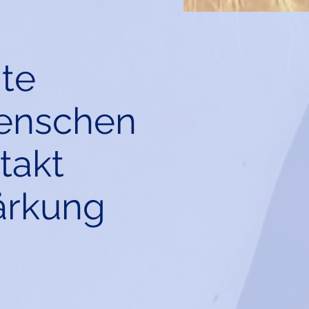
te
Menschen
takt
ärkung